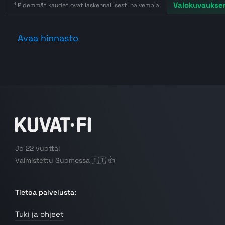
Valokuvauksen
1
Pidemmät kaudet ovat laskennallisesti halvempia!
Avaa hinnasto
Jo 22 vuotta!
Valmistettu Suomessa 🇫🇮 👍
Tietoa palvelusta:
Tuki ja ohjeet