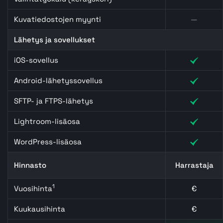
Kuvatiedostojen myynti
—
Lähetys ja sovellukset
iOS-sovellus
Android-lähetyssovellus
SFTP- ja FTPS-lähetys
Lightroom-lisäosa
WordPress-lisäosa
Hinnasto
Harrastaja
1
Vuosihinta
€
Kuukausihinta
€