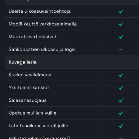
Useita ulkoasuvaihtoehtoja
Mobiilikäyttö verkkoselaimella
Muokattavat alasivut
Sähköpostien ulkoasu ja logo
—
Kuvagalleria
Kuvien vesileimaus
Yksityiset kansiot
Salasanasuojaus
Upotus muille sivuille
Lähetysoikeus vierailijoille
Valintatyökalu (keräyskori)
—