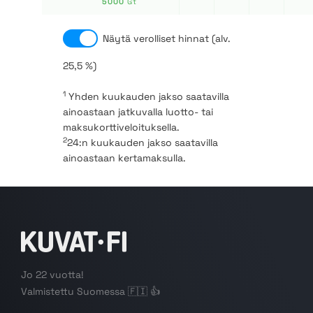
5000
Gt
Näytä verolliset hinnat (alv.
25,5 %)
1
Yhden kuukauden jakso saatavilla
ainoastaan jatkuvalla luotto- tai
maksukorttiveloituksella.
2
24:n kuukauden jakso saatavilla
ainoastaan kertamaksulla.
Jo 22 vuotta!
Valmistettu Suomessa 🇫🇮 👍