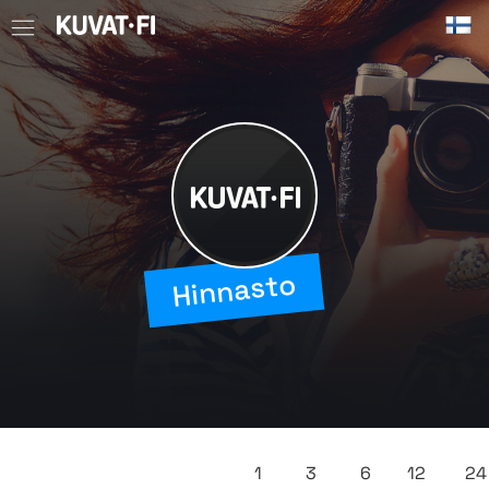
Hyppää sisältöön
Hinnasto
1
3
6
12
24